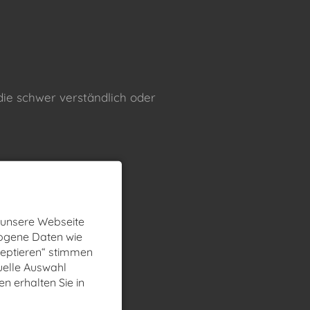
 die schwer verständlich oder
 unsere Webseite
zogene Daten wie
zeptieren“ stimmen
uelle Auswahl
en erhalten Sie in