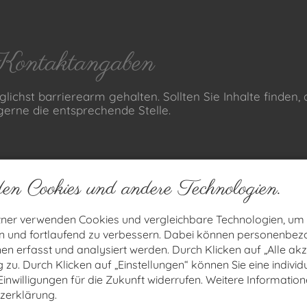
Kontaktangaben
ichst barrierearm gehalten. Sollten Sie Inhalte finden,
gerne die entsprechende Stelle.
en Cookies und andere Technologien.
tner verwenden Cookies und vergleichbare Technologien, um
en und fortlaufend zu verbessern. Dabei können personenbe
n erfasst und analysiert werden. Durch Klicken auf „Alle ak
hname
*
zu. Durch Klicken auf „Einstellungen“ können Sie eine individ
 Einwilligungen für die Zukunft widerrufen. Weitere Information
zerklärung.