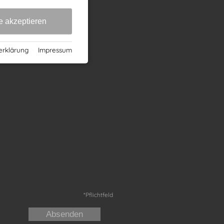
e akzeptieren
erklärung
·
Impressum
*
Pflichtfeld