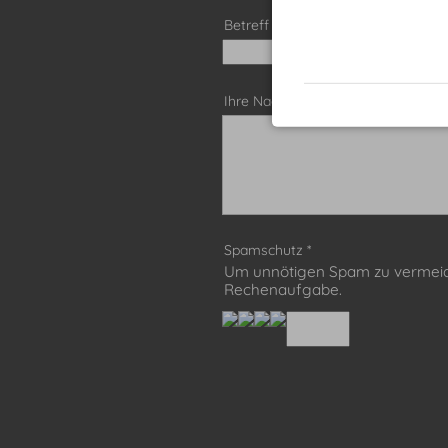
Betreff
Ihre Nachricht
*
Spamschutz
*
Um unnötigen Spam zu vermeide
Rechenaufgabe.